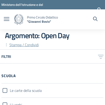
Vai ai contenuti
Vai al menu di navigazione
Vai al footer
Ministero dell'Istruzione e del
Merito
Primo Circolo Didattico
"Giovanni Bovio"
Argomento: Open Day
Stampa / Condividi
FILTRI
SCUOLA
Le carte della scuola
I Luoghi