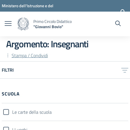
Vai ai contenuti
Vai al menu di navigazione
Vai al footer
Ministero dell'Istruzione e del
Merito
Primo Circolo Didattico
"Giovanni Bovio"
Argomento: Insegnanti
Stampa / Condividi
FILTRI
SCUOLA
Le carte della scuola
I Luoghi