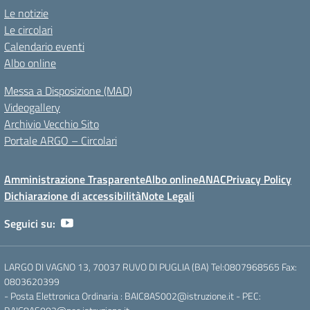
Le notizie
Le circolari
Calendario eventi
Albo online
Messa a Disposizione (MAD)
Videogallery
Archivio Vecchio Sito
Portale ARGO – Circolari
Amministrazione Trasparente
Albo online
ANAC
Privacy Policy
Dichiarazione di accessibilità
Note Legali
Seguici su:
LARGO DI VAGNO 13, 70037 RUVO DI PUGLIA (BA) Tel:0807968565 Fax:
0803620399
- Posta Elettronica Ordinaria : BAIC8AS002@istruzione.it - PEC: