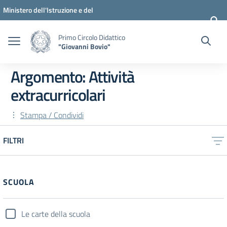
Vai ai contenuti
Vai al menu di navigazione
Vai al footer
Ministero dell'Istruzione e del
Merito
Primo Circolo Didattico
"Giovanni Bovio"
Argomento: Attività
extracurricolari
Stampa / Condividi
FILTRI
SCUOLA
Le carte della scuola